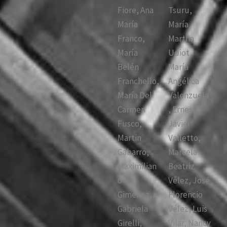
Fiore, Ana
Tsuru,
María
María
Franco,
Martha
María
Udiot,
Belén
María
Franchello,
Angélica
María Del
Valenzuela
Carmen
, Ernesto
Fusco,
Javier
Martin
Valletto,
Gabarro,
Marcela
Maximilian
Beatriz
o
Vélez, José
Giménez,
Florencio
Gabriela
Vélez, Luis
Girelli,
Vilar, Nancy