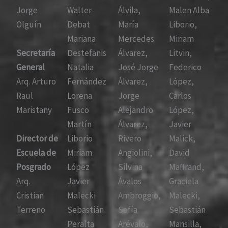
Jorge
Walter
Álvila,
Malen Alba
Olguín
Debat
María
Liborio,
Mariana
Mercedes
Miriam
Secretaría
Destefanis
Álvarez,
Litvin,
General
Natalia
José Jorge
Federico
Arq. Arturo
Fernández
Álvarez,
López,
Raul
Lorena
Jorge
Carlos
Maristany
Fusco
Alejandro
López,
Martín
Álvarez,
Javier
Director de
Liborio
Rivero
Malick,
Escuela de
Miriam
Angiolini,
David
Posgrado
López
Silvina
Maffrand,
Arq.
Javier
Ávalos
Graciela
Cristian
Malecki
Ambroggio,
Malecki,
Terreno
Sebastián
Sofía
Sebastián
Peralta
Arévalo,
Mansilla,