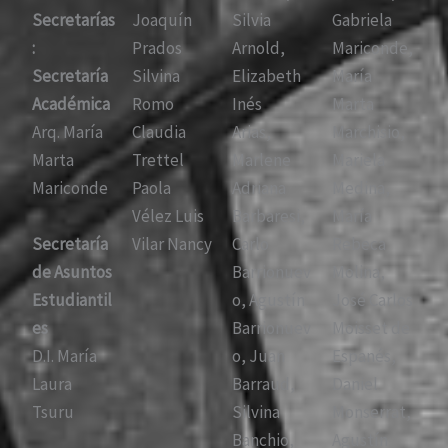
Secretarías
Joaquín
Silvia
Gabriela
:
Prados
Arnold,
Mariconde,
Secretaría
Silvina
Elizabeth
María
Académica
Romo
Inés
Marta
Arq. María
Claudia
Arias,
Marchisio,
Marta
Trettel
Marlene
Mariela
Mariconde
Paola
Adriana
Medina,
Vélez Luis
Barbaresi,
María
Secretaría
Vilar Nancy
Carlo
Rebeca
de Asuntos
Barrionuev
Molina,
Estudiantil
o, Agustín
José Carlos
es
Barrionuev
Moisset de
D.I. María
o, Juan
Espanés,
Laura
Barraud,
Daniel
Tsuru
Silvina
Monserrat,
Banchio,
Agustín