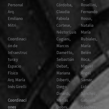
Personal
Córdoba,
Rosellini,
Arq.
Claudia
Fernando
Emiliano
Fabiola
Rosso,
Mitri
Cortese,
Natalia
Néstor Luis
María
Coordinaci
Cugiani,
Rubiales,
ón de
Marcos
María
Infraestruc
Dametto,
Belén
tura y
Sebastián
Roca,
Espacio
Debat,
Miguel
Físico
Mariana
Ángel
Arq. María
Diberti,
Samar,
Inés Girelli
Diego
Lidia
Dinardi,
Sánchez,
Coordinaci
Matías
Gabriela
ones
Dobry,
Sánchez,