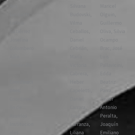
Arq.
Silvana
Maricel
Luvisotti
Budovski,
Olguin,
Leticia
Vilma
Guillermo
Gutiérrez
Ceballos,
Oliva, Silvia
Josefina
Daniel
Ocampo
Colombero
Cebrián,
Brac, José
Ailín
María
Luis
Jenifer Re
Victoria
Pallavicini,
Cabrera,
Edda
Coordinaci
Heber
Beatriz
ones:
Capeletti,
Parra,
Coordinaci
Daniel
Javier
ón de
Carrara,
Antonio
Asuntos
José
Peralta,
Institucion
Carranza,
Joaquín
ales
Liliana
Emiliano