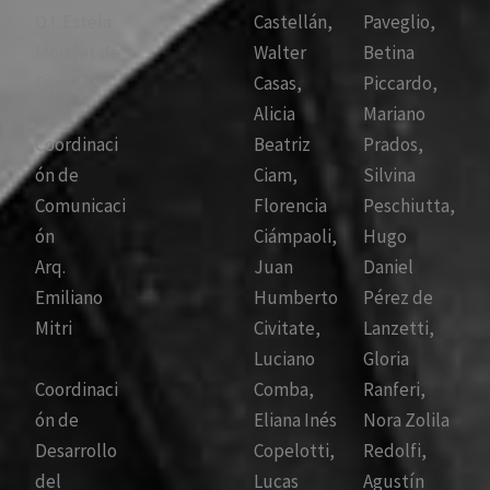
D.I. Estela
Castellán,
Paveglio,
Moisset de
Walter
Betina
Espanés
Casas,
Piccardo,
Alicia
Mariano
Coordinaci
Beatriz
Prados,
ón de
Ciam,
Silvina
Comunicaci
Florencia
Peschiutta,
ón
Ciámpaoli,
Hugo
Arq.
Juan
Daniel
Emiliano
Humberto
Pérez de
Mitri
Civitate,
Lanzetti,
Luciano
Gloria
Coordinaci
Comba,
Ranferi,
ón de
Eliana Inés
Nora Zolila
Desarrollo
Copelotti,
Redolfi,
del
Lucas
Agustín