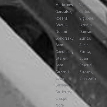
María Inés
Vidal,
González,
Carlos
Rosana
Viglione,
Goytia,
Ignacio
Noemí
Damián
Gonorazky,
Zurita,
Sara
Alicia
Gonorazky,
Zurita,
Steren
Juan
Sara
Pascual
Guzzetti,
Zuzaya,
Celia
Elizabeth
Susana
Gutierrez
Crespo,
Nora